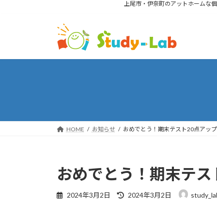
上尾市・伊奈町のアットホームな個
コ
ナ
ン
ビ
テ
ゲ
ン
ー
ツ
シ
へ
ョ
ス
ン
キ
に
ッ
移
プ
動
HOME
お知らせ
おめでとう！期末テスト20点アッ
おめでとう！期末テス
最
2024年3月2日
2024年3月2日
study_la
終
更