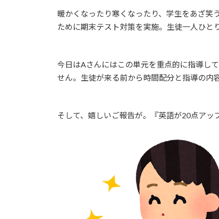
新
暖かくなったり寒くなったり、学生をあざ笑うか
日
時
ために期末テスト対策を実施。生徒一人ひと
:
今日はAさんにはこの単元を重点的に指導し
せん。生徒が来る前から時間配分と指導の内
そして、嬉しいご報告が。『英語が20点アッ