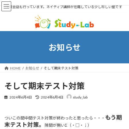
上尾市・伊奈町のアットホームな個別学習塾です。5教科の授業+プログラミング
コ
ナ
+英会話も行っています。ネイティブ講師が在籍している少し珍しい塾です
ン
ビ
テ
ゲ
ン
ー
ツ
シ
へ
ョ
ス
ン
キ
に
お知らせ
ッ
移
プ
動
HOME
お知らせ
そして期末テスト対策
そして期末テスト対策
最
2024年6月4日
2024年6月4日
study_lab
終
更
新
もう期
日
ついこの間中間テスト対策が終わったと思ったら・・・
時
末テスト対策。
隙間が無いΣ（・□・；）
: