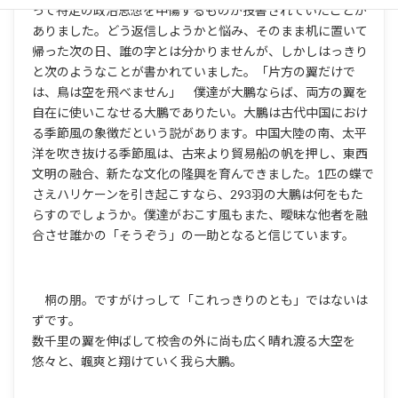
って特定の政治思想を中傷するものが投書されていたことが
ありました。どう返信しようかと悩み、そのまま机に置いて
帰った次の日、誰の字とは分かりませんが、しかしはっきり
と次のようなことが書かれていました。「片方の翼だけで
は、鳥は空を飛べません」 僕達が大鵬ならば、両方の翼を
自在に使いこなせる大鵬でありたい。大鵬は古代中国におけ
る季節風の象徴だという説があります。中国大陸の南、太平
洋を吹き抜ける季節風は、古来より貿易船の帆を押し、東西
文明の融合、新たな文化の隆興を育んできました。1匹の蝶で
さえハリケーンを引き起こすなら、293羽の大鵬は何をもた
らすのでしょうか。僕達がおこす風もまた、曖昧な他者を融
合させ誰かの「そうぞう」の一助となると信じています。
桐の朋。ですがけっして「これっきりのとも」ではないは
ずです。
数千里の翼を伸ばして校舎の外に尚も広く晴れ渡る大空を
悠々と、颯爽と翔けていく我ら大鵬。